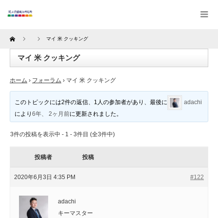
Home
マイ 米 クッキング
マイ 米 クッキング
ホーム
›
フォーラム
›
マイ 米 クッキング
このトピックには2件の返信、1人の参加者があり、最後に
adachi
により
6年、 2ヶ月前
に更新されました。
3件の投稿を表示中 - 1 - 3件目 (全3件中)
投稿者
投稿
2020年6月3日 4:35 PM
#122
adachi
キーマスター