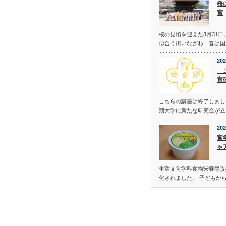
桜
宮
桜の見頃を迎えた3月31日
似合う街いなざわ 春は国
202
こ
育
こちらの講座は終了しまし
期大学に新たな研究会が立
202
官
ゃ
生活文化学科食物栄養専攻
化されました。 子どもか