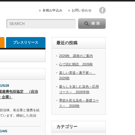
各種お申込み
お問い合わせ
へ
プレスリリース
最近の投稿
2026秋 講座のご案内
心で読む朗読 2026秋
楽しい茶道～裏千家～
2026秋
1/5/28
暮らしを楽しむ染色～応用
域連携包括協定 （自治
コース～ 2026年秋
・企業）
季節を彩る染色～基礎コー
ス～ 2026秋
自治体、各企業と連携を結
ています。締結した自治
カテゴリー
1/4/5