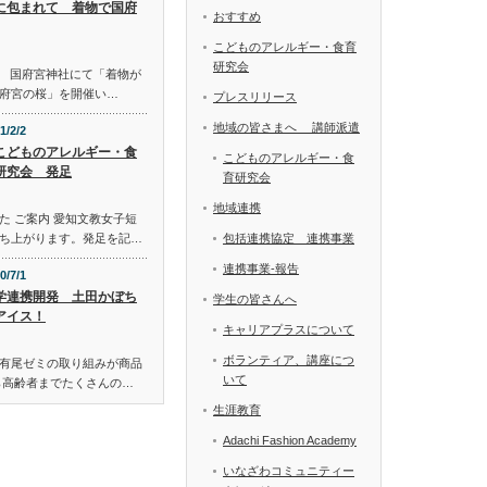
に包まれて 着物で国府
おすすめ
こどものアレルギー・食育
研究会
。 国府宮神社にて「着物が
府宮の桜」を開催い…
プレスリリース
地域の皆さまへ 講師派遣
1/2/2
どものアレルギー・食
こどものアレルギー・食
研究会 発足
育研究会
地域連携
た ご案内 愛知文教女子短
ち上がります。発足を記…
包括連携協定 連携事業
連携事業-報告
0/7/1
学連携開発 土田かぼち
学生の皆さんへ
アイス！
キャリアプラスについて
ボランティア、講座につ
有尾ゼミの取り組みが商品
いて
ら高齢者までたくさんの…
生涯教育
Adachi Fashion Academy
いなざわコミュニティー