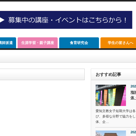
講師派遣
生涯学習・親子講座
食育研究会
学生の皆さん
おすすめ記事
202
地
体
愛知文教女子短期大学は各
び、多様な分野で協力をし
体、企…
202