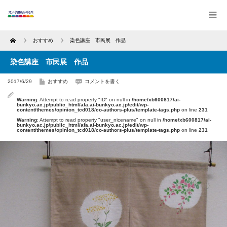
Home
おすすめ
染色講座 市民展 作品
染色講座 市民展 作品
2017/6/29
おすすめ
コメントを書く
Warning
: Attempt to read property "ID" on null in
/home/xb600817/ai-
bunkyo.ac.jp/public_html/afa.ai-bunkyo.ac.jp/edit/wp-
content/themes/opinion_tcd018/co-authors-plus/template-tags.php
on line
231
Warning
: Attempt to read property "user_nicename" on null in
/home/xb600817/ai-
bunkyo.ac.jp/public_html/afa.ai-bunkyo.ac.jp/edit/wp-
content/themes/opinion_tcd018/co-authors-plus/template-tags.php
on line
231