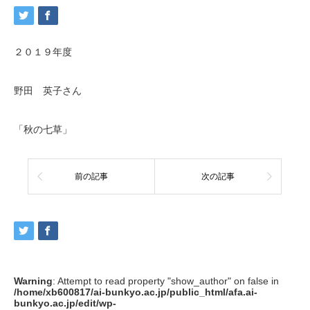
２０１９年度
野田 英子さん
「秋の七草」
前の記事
次の記事
Warning
: Attempt to read property "show_author" on false in
/home/xb600817/ai-bunkyo.ac.jp/public_html/afa.ai-
bunkyo.ac.jp/edit/wp-