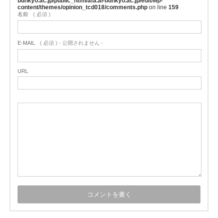
bunkyo.ac.jp/public_html/afa.ai-bunkyo.ac.jp/edit/wp-
content/themes/opinion_tcd018/comments.php
on line
159
名前
( 必須 )
E-MAIL
( 必須 ) - 公開されません -
URL