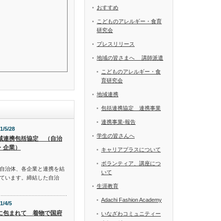
おすすめ
こどものアレルギー・食育
研究会
プレスリリース
地域の皆さまへ 講師派遣
こどものアレルギー・食
育研究会
地域連携
包括連携協定 連携事業
連携事業-報告
1/5/28
学生の皆さんへ
域連携包括協定 （自治
・企業）
キャリアプラスについて
ボランティア、講座につ
自治体、各企業と連携を結
いて
ています。締結した自治
生涯教育
Adachi Fashion Academy
1/4/5
に包まれて 着物で国府
いなざわコミュニティー