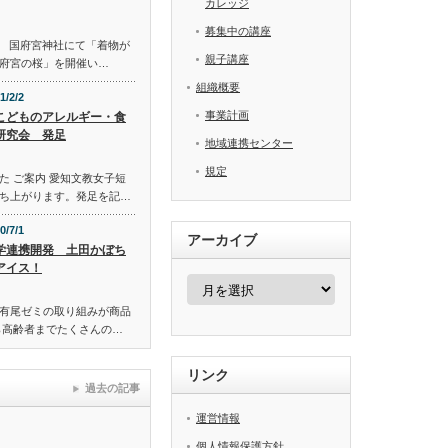
カレッジ
募集中の講座
。 国府宮神社にて「着物が
親子講座
府宮の桜」を開催い…
組織概要
1/2/2
事業計画
どものアレルギー・食
研究会 発足
地域連携センター
規定
た ご案内 愛知文教女子短
ち上がります。発足を記…
0/7/1
アーカイブ
学連携開発 土田かぼち
アイス！
ア
ー
カ
有尾ゼミの取り組みが商品
イ
ら高齢者までたくさんの…
ブ
リンク
過去の記事
運営情報
個人情報保護方針