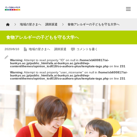
Home
地域の皆さまへ 講師派遣
食物アレルギーの子どもを守る大学へ
食物アレルギーの子どもを守る大学へ
2020/6/10
地域の皆さまへ 講師派遣
コメントを書く
Warning
: Attempt to read property "ID" on null in
/home/xb600817/ai-
bunkyo.ac.jp/public_html/afa.ai-bunkyo.ac.jp/edit/wp-
content/themes/opinion_tcd018/co-authors-plus/template-tags.php
on line
231
Warning
: Attempt to read property "user_nicename" on null in
/home/xb600817/ai-
bunkyo.ac.jp/public_html/afa.ai-bunkyo.ac.jp/edit/wp-
content/themes/opinion_tcd018/co-authors-plus/template-tags.php
on line
231