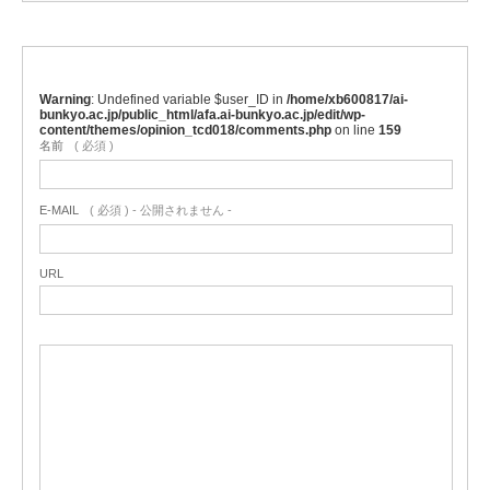
Warning
: Undefined variable $user_ID in
/home/xb600817/ai-
bunkyo.ac.jp/public_html/afa.ai-bunkyo.ac.jp/edit/wp-
content/themes/opinion_tcd018/comments.php
on line
159
名前
( 必須 )
E-MAIL
( 必須 ) - 公開されません -
URL