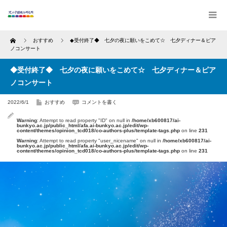
Home
おすすめ
◆受付終了◆ 七夕の夜に願いをこめて☆ 七夕ディナー＆ピア
ノコンサート
◆受付終了◆ 七夕の夜に願いをこめて☆ 七夕ディナー＆ピア
ノコンサート
2022/6/1
おすすめ
コメントを書く
Warning
: Attempt to read property "ID" on null in
/home/xb600817/ai-
bunkyo.ac.jp/public_html/afa.ai-bunkyo.ac.jp/edit/wp-
content/themes/opinion_tcd018/co-authors-plus/template-tags.php
on line
231
Warning
: Attempt to read property "user_nicename" on null in
/home/xb600817/ai-
bunkyo.ac.jp/public_html/afa.ai-bunkyo.ac.jp/edit/wp-
content/themes/opinion_tcd018/co-authors-plus/template-tags.php
on line
231