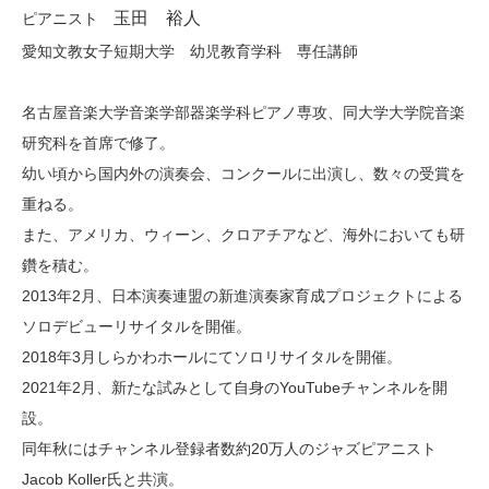
玉田 裕人
ピアニスト
愛知文教女子短期大学 幼児教育学科 専任講師
名古屋音楽大学音楽学部器楽学科ピアノ専攻、同大学大学院音楽
研究科を首席で修了。
幼い頃から国内外の演奏会、コンクールに出演し、数々の受賞を
重ねる。
また、アメリカ、ウィーン、クロアチアなど、海外においても研
鑽を積む。
2013
年
2
月、日本演奏連盟の新進演奏家育成プロジェクトによる
ソロデビューリサイタルを開催。
2018
年
3
月しらかわホールにてソロリサイタルを開催。
2021
年
2
月、新たな試みとして自身の
YouTube
チャンネルを開
設。
同年秋にはチャンネル登録者数約
20
万人のジャズピアニスト
Jacob Koller
氏と共演。