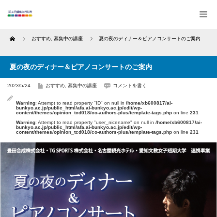
Home
おすすめ
,
募集中の講座
夏の夜のディナー＆ピアノコンサートのご案内
夏の夜のディナー＆ピアノコンサートのご案内
2023/5/24
おすすめ
,
募集中の講座
コメントを書く
Warning
: Attempt to read property "ID" on null in
/home/xb600817/ai-
bunkyo.ac.jp/public_html/afa.ai-bunkyo.ac.jp/edit/wp-
content/themes/opinion_tcd018/co-authors-plus/template-tags.php
on line
231
Warning
: Attempt to read property "user_nicename" on null in
/home/xb600817/ai-
bunkyo.ac.jp/public_html/afa.ai-bunkyo.ac.jp/edit/wp-
content/themes/opinion_tcd018/co-authors-plus/template-tags.php
on line
231