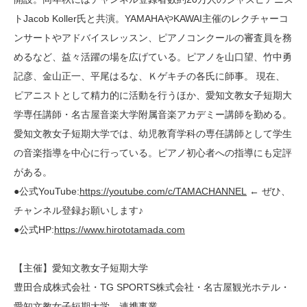
トJacob Koller氏と共演。YAMAHAやKAWAI主催のレクチャーコ
ンサートやアドバイスレッスン、ピアノコンクールの審査員を務
めるなど、益々活躍の場を広げている。ピアノを山口望、竹中勇
記彦、金山正一、平尾はるな、Ｋゲキチの各氏に師事。 現在、
ピアニストとして精力的に活動を行うほか、愛知文教女子短期大
学専任講師・名古屋音楽大学附属音楽アカデミー講師を勤める。
愛知文教女子短期大学では、幼児教育学科の専任講師として学生
の音楽指導を中心に行っている。ピアノ初心者への指導にも定評
がある。
●公式YouTube:
https://youtube.com/c/TAMACHANNEL
← ぜひ、
チャンネル登録お願いします♪
●公式HP:
https://www.hirototamada.com
【主催】愛知文教女子短期大学
豊田合成株式会社・TG SPORTS株式会社・名古屋観光ホテル・
愛知文教女子短期大学 連携事業