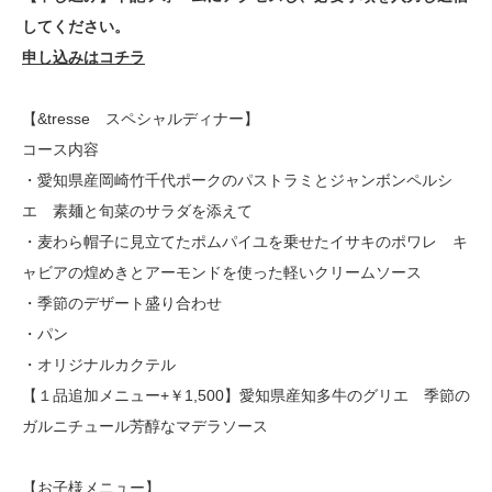
してください。
申し込みはコチラ
【&tresse スペシャルディナー】
コース内容
・愛知県産岡崎竹千代ポークのパストラミとジャンボンペルシ
エ 素麺と旬菜のサラダを添えて
・麦わら帽子に見立てたポムパイユを乗せたイサキのポワレ キ
ャビアの煌めきとアーモンドを使った軽いクリームソース
・季節のデザート盛り合わせ
・パン
・オリジナルカクテル
【１品追加メニュー+￥1,500】愛知県産知多牛のグリエ 季節の
ガルニチュール芳醇なマデラソース
【お子様メニュー】