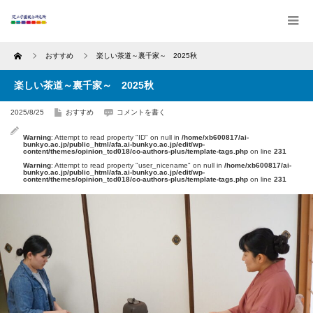
Home
おすすめ
楽しい茶道～裏千家～ 2025秋
楽しい茶道～裏千家～ 2025秋
2025/8/25
おすすめ
コメントを書く
Warning
: Attempt to read property "ID" on null in
/home/xb600817/ai-
bunkyo.ac.jp/public_html/afa.ai-bunkyo.ac.jp/edit/wp-
content/themes/opinion_tcd018/co-authors-plus/template-tags.php
on line
231
Warning
: Attempt to read property "user_nicename" on null in
/home/xb600817/ai-
bunkyo.ac.jp/public_html/afa.ai-bunkyo.ac.jp/edit/wp-
content/themes/opinion_tcd018/co-authors-plus/template-tags.php
on line
231