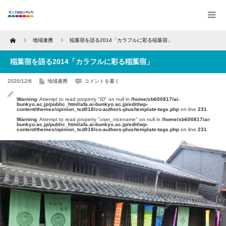
Home
地域連携
稲葉宿を語る2014「カラフルに彩る稲葉宿」
稲葉宿を語る2014「カラフルに彩る稲葉宿」
2020/12/6
地域連携
コメントを書く
Warning
: Attempt to read property "ID" on null in
/home/xb600817/ai-
bunkyo.ac.jp/public_html/afa.ai-bunkyo.ac.jp/edit/wp-
content/themes/opinion_tcd018/co-authors-plus/template-tags.php
on line
231
Warning
: Attempt to read property "user_nicename" on null in
/home/xb600817/ai-
bunkyo.ac.jp/public_html/afa.ai-bunkyo.ac.jp/edit/wp-
content/themes/opinion_tcd018/co-authors-plus/template-tags.php
on line
231