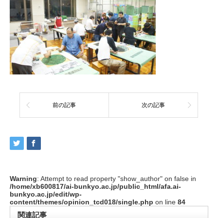
前の記事
次の記事
Warning
: Attempt to read property "show_author" on false in
/home/xb600817/ai-bunkyo.ac.jp/public_html/afa.ai-
bunkyo.ac.jp/edit/wp-
content/themes/opinion_tcd018/single.php
on line
84
関連記事