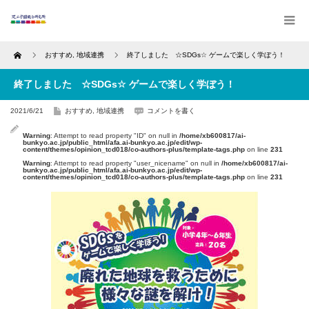
Home
おすすめ
,
地域連携
終了しました ☆SDGs☆ ゲームで楽しく学ぼう！
終了しました ☆SDGs☆ ゲームで楽しく学ぼう！
2021/6/21
おすすめ
,
地域連携
コメントを書く
Warning
: Attempt to read property "ID" on null in
/home/xb600817/ai-
bunkyo.ac.jp/public_html/afa.ai-bunkyo.ac.jp/edit/wp-
content/themes/opinion_tcd018/co-authors-plus/template-tags.php
on line
231
Warning
: Attempt to read property "user_nicename" on null in
/home/xb600817/ai-
bunkyo.ac.jp/public_html/afa.ai-bunkyo.ac.jp/edit/wp-
content/themes/opinion_tcd018/co-authors-plus/template-tags.php
on line
231